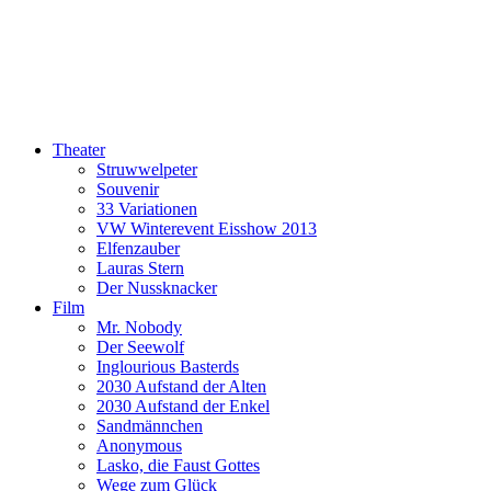
Theater
Struwwelpeter
Souvenir
33 Variationen
VW Winterevent Eisshow 2013
Elfenzauber
Lauras Stern
Der Nussknacker
Film
Mr. Nobody
Der Seewolf
Inglourious Basterds
2030 Aufstand der Alten
2030 Aufstand der Enkel
Sandmännchen
Anonymous
Lasko, die Faust Gottes
Wege zum Glück