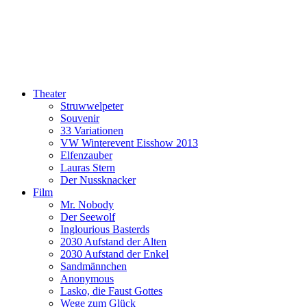
Theater
Struwwelpeter
Souvenir
33 Variationen
VW Winterevent Eisshow 2013
Elfenzauber
Lauras Stern
Der Nussknacker
Film
Mr. Nobody
Der Seewolf
Inglourious Basterds
2030 Aufstand der Alten
2030 Aufstand der Enkel
Sandmännchen
Anonymous
Lasko, die Faust Gottes
Wege zum Glück